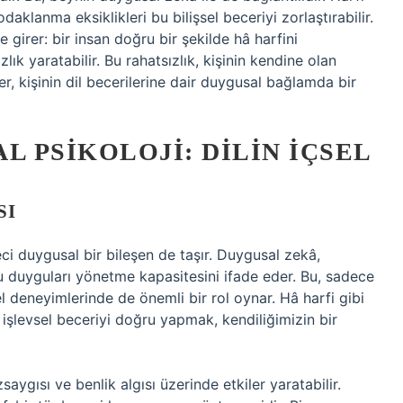
klanma eksiklikleri bu bilişsel beceriyi zorlaştırabilir.
 girer: bir insan doğru bir şekilde hâ harfini
ık yaratabilir. Bu rahatsızlık, kişinin kendine olan
er, kişinin dil becerilerine dair duygusal bağlamda bir
L PSIKOLOJI: DILIN İÇSEL
SI
eci duygusal bir bileşen de taşır. Duygusal zekâ,
u duyguları yönetme kapasitesini ifade eder. Bu, sadece
sel deneyimlerinde de önemli bir rol oynar. Hâ harfi gibi
r işlevsel beceriyi doğru yapmak, kendiliğimizin bir
aygısı ve benlik algısı üzerinde etkiler yaratabilir.