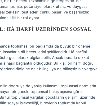
f, bir tür beceri kazanımının göstergesidir. Bir
aramaması ise, potansiyel olarak utanç ve duygusal
usal zekâsını test eder; çünkü başarı ve başarısızlık
nde kilit bir rol oynar.
L: HÂ HARFI ÜZERINDEN SOSYAL
 zamanda toplumsal bir bağlamda da büyük bir öneme
insanların dil becerilerini şekillendirir. Hâ harfini
 göstergesi olarak algılanabilir. Ancak burada dikkat
la nasıl bağlantılı olduğudur. Bir kişi, bir harfi doğru
erlendirildiğine dair bilinçli ya da bilinçsiz bir yargıya
dilin doğru ya da yanlış kullanımı, toplumsal normlarla
aramayan bir çocuk, toplumsal bakış açısına göre
 Bu tür toplumsal yargılar, çocukların gelişimi üzerinde
 dilin sosyal işlevselliği, bireylerin toplumda kabul