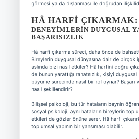
görmesi ya da dışlanması ile doğrudan ilişkilidi
HÂ HARFI ÇIKARMAK:
DENEYIMLERIN DUYGUSAL YA
BAŞARISIZLIK
Hâ harfi çıkarma süreci, daha önce de bahsettiğ
Bireylerin duygusal dünyasına dair de birçok ip
aslında bizi nasıl etkiler? Hâ harfini doğru ç
de bunun yarattığı rahatsızlık, kişiyi duygusal 
büyüme sürecinde nasıl bir rol oynar? Başarı 
nasıl şekillendirir?
Bilişsel psikoloji, bu tür hataların beynin öğ
sosyal psikoloji, aynı hataların bireylerin topl
etkileri de gözler önüne serer. Hâ harfi çıkar
toplumsal yapının bir yansıması olabilir.