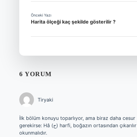
Önceki Yazı
Harita ölçeği kaç şekilde gösterilir ?
6 YORUM
Tiryaki
İlk bölüm konuyu toparlıyor, ama biraz daha cesur bi
gerekirse: Hâ (ح) harfi, boğazın ortasından çıkarılır . Boğaz hafif sıkılarak, kalın “ha”yı andırır bir şekilde
okunmalıdır.