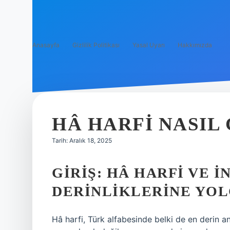
Anasayfa
Gizlilik Politikası
Yasal Uyarı
Hakkımızda
HÂ HARFI NASIL 
Tarih: Aralık 18, 2025
GIRIŞ: HÂ HARFI VE İ
DERINLIKLERINE YO
Hâ harfi, Türk alfabesinde belki de en derin anl