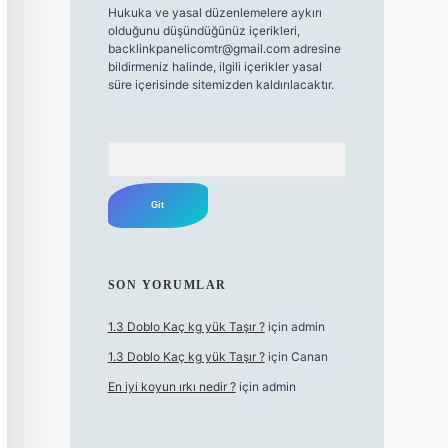
Hukuka ve yasal düzenlemelere aykırı
olduğunu düşündüğünüz içerikleri,
backlinkpanelicomtr@gmail.com
adresine
bildirmeniz halinde, ilgili içerikler yasal
süre içerisinde sitemizden kaldırılacaktır.
Arama
SON YORUMLAR
1.3 Doblo Kaç kg yük Taşır ?
için
admin
1.3 Doblo Kaç kg yük Taşır ?
için
Canan
En iyi koyun ırkı nedir ?
için
admin