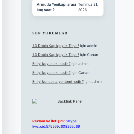
Armutlu Yenikapı arası
Temmuz 21,
kaç saat ?
2026
SON YORUMLAR
1.3 Doblo Kaç kg yük Taşır ?
için
admin
1.3 Doblo Kaç kg yük Taşır ?
için
Canan
En iyi koyun ırkı nedir ?
için
admin
En iyi koyun ırkı nedir ?
için
Canan
En iyi konuşma yöntemi nedir ?
için
admin
Reklam ve İletişim:
Skype:
live:.cid.575569c608265c69