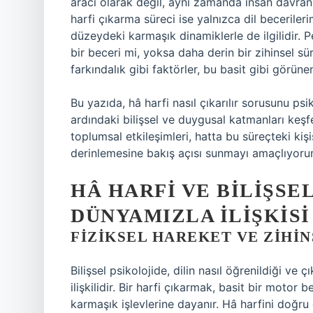
aracı olarak değil, aynı zamanda insan davran
harfi çıkarma süreci ise yalnızca dil beceriler
düzeydeki karmaşık dinamiklerle de ilgilidir. P
bir beceri mi, yoksa daha derin bir zihinsel sü
farkındalık gibi faktörler, bu basit gibi görüne
Bu yazıda, hâ harfi nasıl çıkarılır sorusunu ps
ardındaki bilişsel ve duygusal katmanları keşfe
toplumsal etkileşimleri, hatta bu süreçteki kiş
derinlemesine bakış açısı sunmayı amaçlıyoru
HÂ HARFI VE BILIŞSEL
DÜNYAMIZLA İLIŞKISI
FIZIKSEL HAREKET VE ZIHI
Bilişsel psikolojide, dilin nasıl öğrenildiği ve ç
ilişkilidir. Bir harfi çıkarmak, basit bir moto
karmaşık işlevlerine dayanır. Hâ harfini doğr