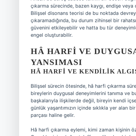
çıkarma sürecinde, bazen kaygı, endişe veya oda
Bilişsel disonans teorisi de bu noktada devreye
çıkaramadığında, bu durum zihinsel bir rahatsızl
güvenini etkileyebilir ve hatta bu tür deneyiml
engel oluşturabilir.
HÂ HARFI VE DUYGUSA
YANSIMASI
HÂ HARFI VE KENDILIK ALGI
Bilişsel sürecin ötesinde, hâ harfi çıkarma sür
bireylerin duygusal deneyimlerini tanıma ve b
başkalarıyla ilişkilerde değil, bireyin kendi iç
günlük yaşantımızın içinde sıklıkla yer alan bi
parçası haline gelir.
Hâ harfi çıkarma eylemi, kimi zaman kişinin özs