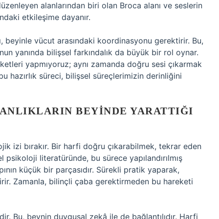
zenleyen alanlarından biri olan Broca alanı ve seslerin
ndaki etkileşime dayanır.
ı, beyinle vücut arasındaki koordinasyonu gerektirir. Bu,
unun yanında bilişsel farkındalık da büyük bir rol oynar.
reketleri yapmıyoruz; aynı zamanda doğru sesi çıkarmak
bu hazırlık süreci, bilişsel süreçlerimizin derinliğini
KANLIKLARIN BEYINDE YARATTIĞI
jik izi bırakır. Bir harfi doğru çıkarabilmek, tekrar eden
el psikoloji literatüründe, bu sürece yapılandırılmış
ının küçük bir parçasıdır. Sürekli pratik yaparak,
irir. Zamanla, bilinçli çaba gerektirmeden bu hareketi
r. Bu, beynin duygusal zekâ ile de bağlantılıdır. Harfi