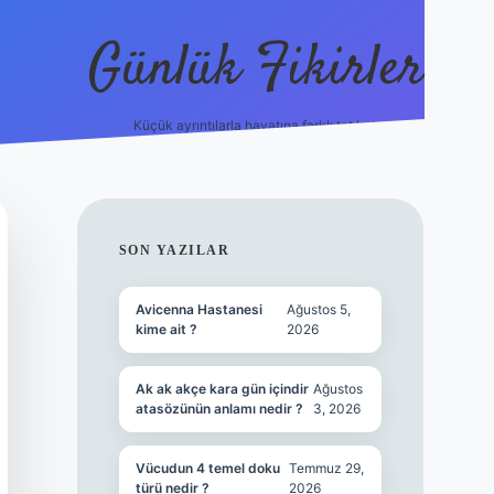
Günlük Fikirler
Küçük ayrıntılarla hayatına farklı tat kat.
ilbet yeni giriş adre
SIDEBAR
SON YAZILAR
Avicenna Hastanesi
Ağustos 5,
kime ait ?
2026
Ak ak akçe kara gün içindir
Ağustos
atasözünün anlamı nedir ?
3, 2026
Vücudun 4 temel doku
Temmuz 29,
türü nedir ?
2026