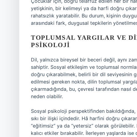
Çocuklar için, doğru telaffuz edilen her bir har
yetişkinin, bir kelimeyi ya da harfi doğru çık
rahatsızlık yaratabilir. Bu durum, kişinin duyg
arasındaki fark, duygusal tepkilerin yönetilmesi
TOPLUMSAL YARGILAR VE DI
PSIKOLOJI
Dil, yalnızca bireysel bir beceri değil, aynı
sahiptir. Sosyal etkileşim ve toplumsal normlar, 
doğru çıkarabilmek, belirli bir dil seviyesinin
edilmesi gereken nokta, dilin toplumsal yargılar
çıkarmadığında, bu, çevresi tarafından nasıl değ
neden olabilir.
Sosyal psikoloji perspektifinden bakıldığında, 
sıkı bir ilişki içindedir. Hâ harfini doğru çık
“eğitimsiz” ya da “yetersiz” olarak görülebilir.
kalıcı etkiler bırakabilir. İlerleyen yaşlarda ise