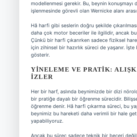
modellenmesi gerekir. Bu, beynin konuşmayı dü
işlenmesinde görevli olan Wernicke alanı arası
Hâ harfi gibi seslerin doğru şekilde çıkarılmas
daha çok motor beceriler ile ilgilidir, ancak b
Çünkü bir harfi çıkarırken sadece fiziksel ha
için zihinsel bir hazırlık süreci de yaşanır. İşte 
gösterir.
YINELEME VE PRATIK: ALIŞ
İZLER
Her bir harf, aslında beynimizde bir dizi nörolo
bir pratiğe dayalı bir öğrenme sürecidir. Bilişs
öğrenme denir. Hâ harfi çıkarma süreci, bu yap
beynimiz bu hareketi daha verimli bir hale get
yapabiliyoruz.
Ancak bu süreç sadece teknik bir beceri değildi