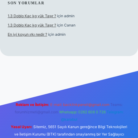
SON YORUMLAR
1.3 Doblo Kaç kg yük Taşır ?
için
admin
1.3 Doblo Kaç kg yük Taşır ?
için
Canan
En iyi koyun ırkı nedir ?
için
admin
bet yeni giriş adresi
Reklam ve İletişim:
E-mail:
backlinkpaneli@gmail.com
Teams:
forumhizmeti@gmail.com
Whatsapp: 0262 606 0 726
Telegram:
@karabul
Yasal Uyarı:
Sitemiz, 5651 Sayılı Kanun gereğince Bilgi Teknolojileri
ve İletişim Kurumu (BTK) tarafından onaylanmış bir Yer Sağlayıcı