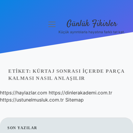
Günlük Fikirler
menüyü
aç
Küçük ayrıntılarla hayatına farklı tat kat.
Anasayfa
Gizlilik Politikası
Yasal Uyarı
ETIKET:
KÜRTAJ SONRASI IÇERDE PARÇA
KALMASI NASIL ANLAŞILIR
Hakkımızda
https://haylazlar.com
https://dinlerakademi.com.tr
https://ustunelmusluk.com.tr
Sitemap
SIDEBAR
SON YAZILAR