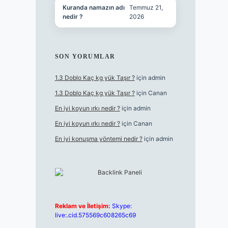
Kuranda namazın adı
Temmuz 21,
nedir ?
2026
SON YORUMLAR
1.3 Doblo Kaç kg yük Taşır ?
için
admin
1.3 Doblo Kaç kg yük Taşır ?
için
Canan
En iyi koyun ırkı nedir ?
için
admin
En iyi koyun ırkı nedir ?
için
Canan
En iyi konuşma yöntemi nedir ?
için
admin
Reklam ve İletişim:
Skype:
live:.cid.575569c608265c69