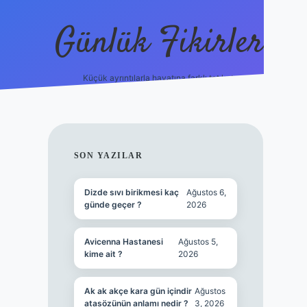
Günlük Fikirler
Küçük ayrıntılarla hayatına farklı tat kat.
ilbet yeni gi
SIDEBAR
SON YAZILAR
Dizde sıvı birikmesi kaç
Ağustos 6,
günde geçer ?
2026
Avicenna Hastanesi
Ağustos 5,
kime ait ?
2026
Ak ak akçe kara gün içindir
Ağustos
atasözünün anlamı nedir ?
3, 2026