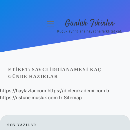
Günlük Fikirler
menüyü
aç
Küçük ayrıntılarla hayatına farklı tat kat.
Anasayfa
Gizlilik Politikası
Yasal Uyarı
ETIKET:
SAVCI IDDIANAMEYI KAÇ
GÜNDE HAZIRLAR
Hakkımızda
https://haylazlar.com
https://dinlerakademi.com.tr
https://ustunelmusluk.com.tr
Sitemap
SIDEBAR
SON YAZILAR