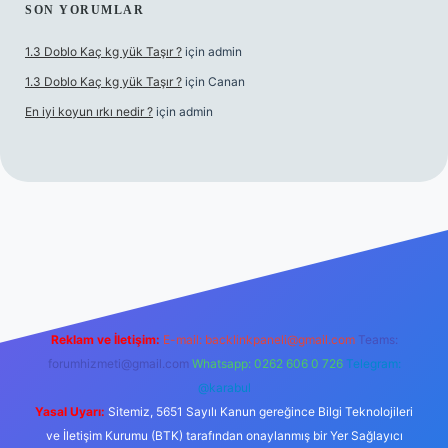
SON YORUMLAR
1.3 Doblo Kaç kg yük Taşır ?
için
admin
1.3 Doblo Kaç kg yük Taşır ?
için
Canan
En iyi koyun ırkı nedir ?
için
admin
bet yeni giriş adresi
Reklam ve İletişim:
E-mail:
backlinkpaneli@gmail.com
Teams:
forumhizmeti@gmail.com
Whatsapp: 0262 606 0 726
Telegram:
@karabul
Yasal Uyarı:
Sitemiz, 5651 Sayılı Kanun gereğince Bilgi Teknolojileri
ve İletişim Kurumu (BTK) tarafından onaylanmış bir Yer Sağlayıcı