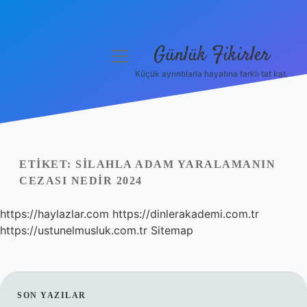
Günlük Fikirler
menüyü
aç
Küçük ayrıntılarla hayatına farklı tat kat.
Anasayfa
Gizlilik Politikası
Yasal Uyarı
ETIKET:
SILAHLA ADAM YARALAMANIN
CEZASI NEDIR 2024
Hakkımızda
https://haylazlar.com
https://dinlerakademi.com.tr
https://ustunelmusluk.com.tr
Sitemap
SIDEBAR
SON YAZILAR