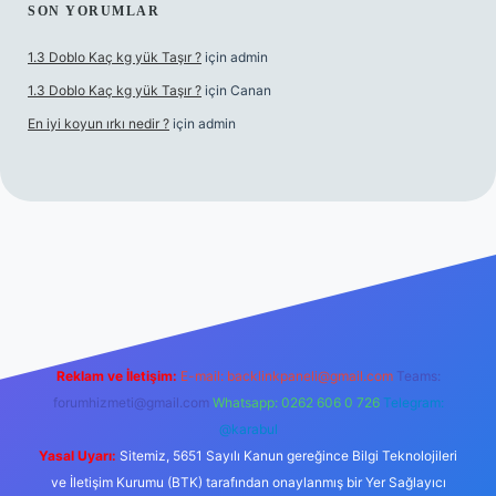
SON YORUMLAR
1.3 Doblo Kaç kg yük Taşır ?
için
admin
1.3 Doblo Kaç kg yük Taşır ?
için
Canan
En iyi koyun ırkı nedir ?
için
admin
bet yeni giriş adresi
Reklam ve İletişim:
E-mail:
backlinkpaneli@gmail.com
Teams:
forumhizmeti@gmail.com
Whatsapp: 0262 606 0 726
Telegram:
@karabul
Yasal Uyarı:
Sitemiz, 5651 Sayılı Kanun gereğince Bilgi Teknolojileri
ve İletişim Kurumu (BTK) tarafından onaylanmış bir Yer Sağlayıcı