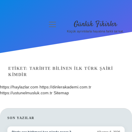
Günlük Fikirler
menüyü
aç
Küçük ayrıntılarla hayatına farklı tat kat.
Anasayfa
Gizlilik Politikası
Yasal Uyarı
ETIKET:
TARIHTE BILINEN ILK TÜRK ŞAIRI
KIMDIR
Hakkımızda
https://haylazlar.com
https://dinlerakademi.com.tr
https://ustunelmusluk.com.tr
Sitemap
SIDEBAR
SON YAZILAR