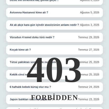
Dizde sıvı birikmesi kaç günde geçer ?
Ağustos 6, 2026
Avicenna Hastanesi kime ait ?
Ağustos 5, 2026
Ak ak akçe kara gün içindir atasözünün anlamı nedir ?
Ağustos 3, 2026
Vücudun 4 temel doku türü nedir ?
Temmuz 29, 2026
Koçak kime ait ?
Temmuz 27, 2026
403
Tütsü yaktıktan sonra küle ne yapılır ?
Temmuz 25, 2026
Keklik cinsi nasıl anlaşılır ?
Temmuz 25, 2026
6 haftalık bebek kürtaj olur mu ?
Temmuz 24, 2026
FORBIDDEN
Japon balıkları ısıtıcısız yaşar mı ?
Temmuz 23, 2026