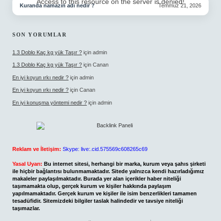
Access to this resource on the server is denied!
Kuranda namazın adı nedir ?
Temmuz 21, 2026
SON YORUMLAR
1.3 Doblo Kaç kg yük Taşır ?
için
admin
1.3 Doblo Kaç kg yük Taşır ?
için
Canan
En iyi koyun ırkı nedir ?
için
admin
En iyi koyun ırkı nedir ?
için
Canan
En iyi konuşma yöntemi nedir ?
için
admin
Reklam ve İletişim:
Skype: live:.cid.575569c608265c69
Yasal Uyarı:
Bu internet sitesi, herhangi bir marka, kurum veya şahıs şirketi
ile hiçbir bağlantısı bulunmamaktadır. Sitede yalnızca kendi hazırladığımız
makaleler paylaşılmaktadır. Burada yer alan içerikler haber niteliği
taşımamakta olup, gerçek kurum ve kişiler hakkında paylaşım
yapılmamaktadır. Gerçek kurum ve kişiler ile isim benzerlikleri tamamen
tesadüfidir. Sitemizdeki bilgiler taslak halindedir ve tavsiye niteliği
taşımazlar.