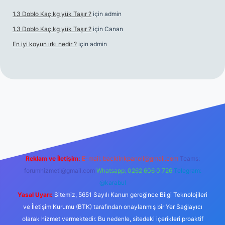
1.3 Doblo Kaç kg yük Taşır ?
için
admin
1.3 Doblo Kaç kg yük Taşır ?
için
Canan
En iyi koyun ırkı nedir ?
için
admin
bet yeni giriş adresi
Reklam ve İletişim:
E-mail:
backlinkpaneli@gmail.com
Teams:
forumhizmeti@gmail.com
Whatsapp: 0262 606 0 726
Telegram:
@karabul
Yasal Uyarı:
Sitemiz, 5651 Sayılı Kanun gereğince Bilgi Teknolojileri
ve İletişim Kurumu (BTK) tarafından onaylanmış bir Yer Sağlayıcı
olarak hizmet vermektedir. Bu nedenle, sitedeki içerikleri proaktif