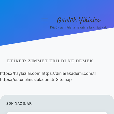
Günlük Fikirler
menüyü
aç
Küçük ayrıntılarla hayatına farklı tat kat.
Anasayfa
Gizlilik Politikası
Yasal Uyarı
ETIKET:
ZIMMET EDILDI NE DEMEK
Hakkımızda
https://haylazlar.com
https://dinlerakademi.com.tr
https://ustunelmusluk.com.tr
Sitemap
SIDEBAR
SON YAZILAR