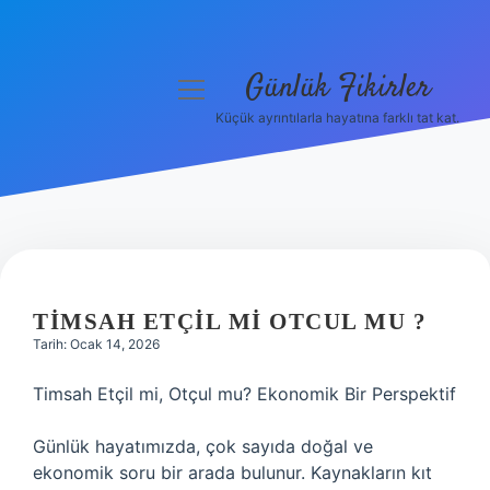
Günlük Fikirler
menüyü
aç
Küçük ayrıntılarla hayatına farklı tat kat.
Anasayfa
Gizlilik Politikası
Yasal Uyarı
Hakkımızda
TIMSAH ETÇIL MI OTCUL MU ?
Tarih: Ocak 14, 2026
Timsah Etçil mi, Otçul mu? Ekonomik Bir Perspektif
Günlük hayatımızda, çok sayıda doğal ve
ekonomik soru bir arada bulunur. Kaynakların kıt