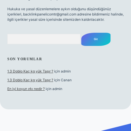
Hukuka ve yasal düzenlemelere aykırı olduğunu düşündüğünüz
içerikleri,
backlinkpanelicomtr@gmail.com
adresine bildirmeniz halinde,
ilgili içerikler yasal süre içerisinde sitemizden kaldırılacaktır.
Arama
SON YORUMLAR
1.3 Doblo Kaç kg yük Taşır ?
için
admin
1.3 Doblo Kaç kg yük Taşır ?
için
Canan
En iyi koyun ırkı nedir ?
için
admin
adresi