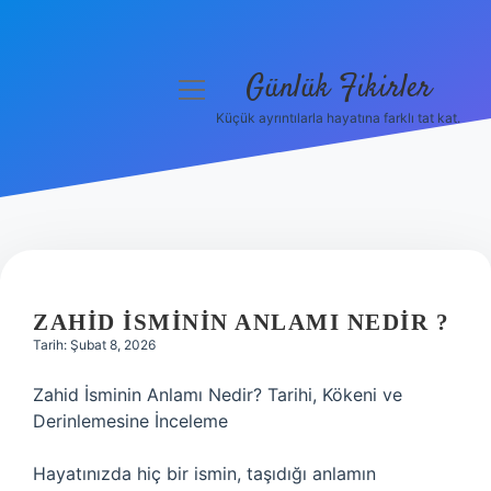
Günlük Fikirler
menüyü
aç
Küçük ayrıntılarla hayatına farklı tat kat.
Anasayfa
Gizlilik Politikası
Yasal Uyarı
Hakkımızda
ZAHID ISMININ ANLAMI NEDIR ?
Tarih: Şubat 8, 2026
Zahid İsminin Anlamı Nedir? Tarihi, Kökeni ve
Derinlemesine İnceleme
Hayatınızda hiç bir ismin, taşıdığı anlamın