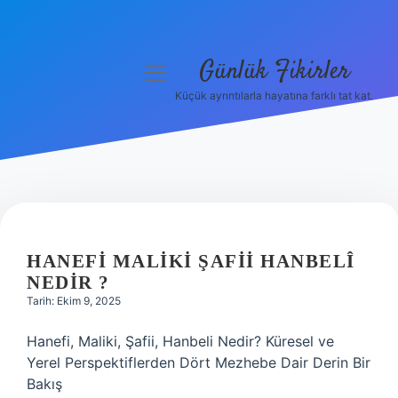
Günlük Fikirler
menüyü
aç
Küçük ayrıntılarla hayatına farklı tat kat.
Anasayfa
Gizlilik Politikası
Yasal Uyarı
Hakkımızda
HANEFI MALIKI ŞAFII HANBELÎ
NEDIR ?
Tarih: Ekim 9, 2025
Hanefi, Maliki, Şafii, Hanbeli Nedir? Küresel ve
Yerel Perspektiflerden Dört Mezhebe Dair Derin Bir
Bakış