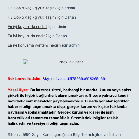
1.3 Doblo Kaç kg yük Taşır ?
için
admin
1.3 Doblo Kaç kg yük Taşır ?
için
Canan
En iyi koyun ırkı nedir ?
için
admin
En iyi koyun ırkı nedir ?
için
Canan
En iyi konuşma yöntemi nedir ?
için
admin
Reklam ve İletişim:
Skype: live:.cid.575569c608265c69
Yasal Uyarı:
Bu internet sitesi, herhangi bir marka, kurum veya şahıs
şirketi ile hiçbir bağlantısı bulunmamaktadır. Sitede yalnızca kendi
hazırladığımız makaleler paylaşılmaktadır. Burada yer alan içerikler
haber niteliği taşımamakta olup, gerçek kurum ve kişiler hakkında
paylaşım yapılmamaktadır. Gerçek kurum ve kişiler ile isim
benzerlikleri tamamen tesadüfidir. Sitemizdeki bilgiler taslak
halindedir ve tavsiye niteliği taşımazlar.
Sitemiz, 5651 Sayılı Kanun gereğince Bilgi Teknolojileri ve İletişim