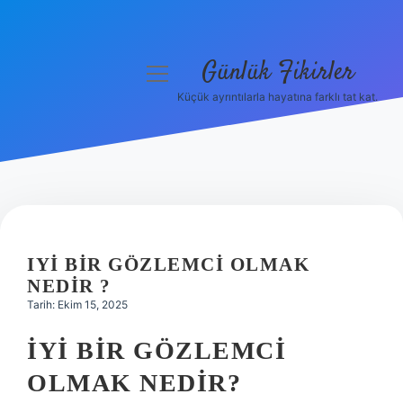
Günlük Fikirler
menüyü
aç
Küçük ayrıntılarla hayatına farklı tat kat.
Anasayfa
Gizlilik Politikası
Yasal Uyarı
Hakkımızda
IYI BIR GÖZLEMCI OLMAK
NEDIR ?
Tarih: Ekim 15, 2025
İYI BIR GÖZLEMCI
OLMAK NEDIR?