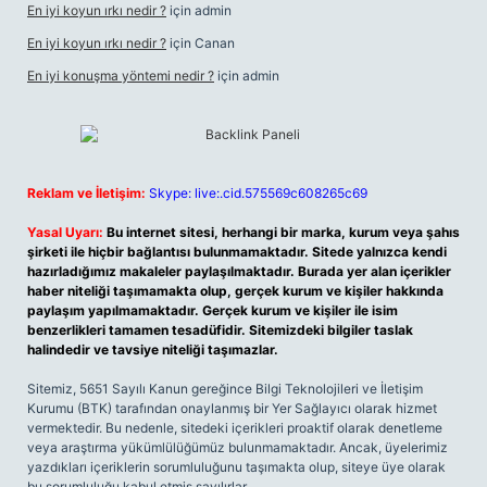
En iyi koyun ırkı nedir ?
için
admin
En iyi koyun ırkı nedir ?
için
Canan
En iyi konuşma yöntemi nedir ?
için
admin
Reklam ve İletişim:
Skype: live:.cid.575569c608265c69
Yasal Uyarı:
Bu internet sitesi, herhangi bir marka, kurum veya şahıs
şirketi ile hiçbir bağlantısı bulunmamaktadır. Sitede yalnızca kendi
hazırladığımız makaleler paylaşılmaktadır. Burada yer alan içerikler
haber niteliği taşımamakta olup, gerçek kurum ve kişiler hakkında
paylaşım yapılmamaktadır. Gerçek kurum ve kişiler ile isim
benzerlikleri tamamen tesadüfidir. Sitemizdeki bilgiler taslak
halindedir ve tavsiye niteliği taşımazlar.
Sitemiz, 5651 Sayılı Kanun gereğince Bilgi Teknolojileri ve İletişim
Kurumu (BTK) tarafından onaylanmış bir Yer Sağlayıcı olarak hizmet
vermektedir. Bu nedenle, sitedeki içerikleri proaktif olarak denetleme
veya araştırma yükümlülüğümüz bulunmamaktadır. Ancak, üyelerimiz
yazdıkları içeriklerin sorumluluğunu taşımakta olup, siteye üye olarak
bu sorumluluğu kabul etmiş sayılırlar.