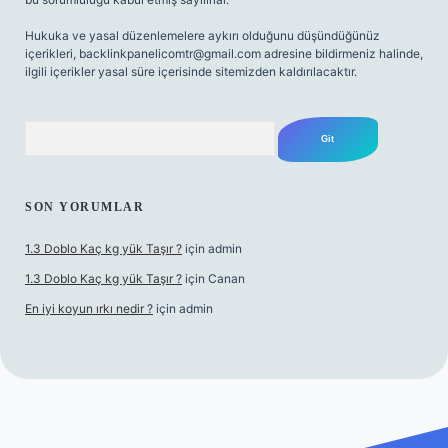
Hukuka ve yasal düzenlemelere aykırı olduğunu düşündüğünüz
içerikleri,
backlinkpanelicomtr@gmail.com
adresine bildirmeniz halinde,
ilgili içerikler yasal süre içerisinde sitemizden kaldırılacaktır.
Arama
SON YORUMLAR
1.3 Doblo Kaç kg yük Taşır ?
için
admin
1.3 Doblo Kaç kg yük Taşır ?
için
Canan
En iyi koyun ırkı nedir ?
için
admin
 yeni giriş adresi