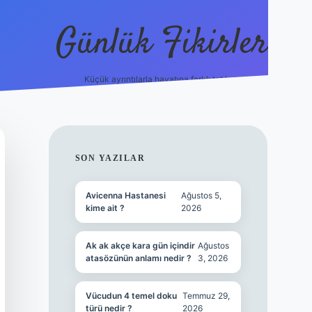
Günlük Fikirler
Küçük ayrıntılarla hayatına farklı tat kat.
ilbet yeni giriş a
SIDEBAR
SON YAZILAR
Avicenna Hastanesi
Ağustos 5,
kime ait ?
2026
Ak ak akçe kara gün içindir
Ağustos
atasözünün anlamı nedir ?
3, 2026
Vücudun 4 temel doku
Temmuz 29,
türü nedir ?
2026