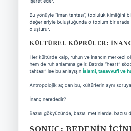
işaret eder.
Bu yönüyle “iman tahtası”, topluluk kimliğini b
değerleriyle buluştuğunda o toplum bir arada ka
oluşturur.
KÜLTÜREL KÖPRÜLER: İNANC
Her kültürde kalp, ruhun ve inancın merkezi o
hem de ruh anlamına gelir. Batı’da “heart” sö
tahtası” ise bu anlayışın
İslamî, tasavvufi ve h
Antropolojik açıdan bu, kültürlerin aynı soruya
İnanç nerededir?
Bazısı gökyüzünde, bazısı metinlerde, bazısı d
SONUÇ: BEDENIN İÇI