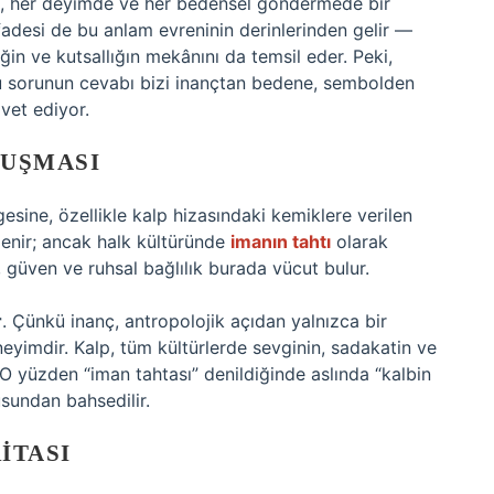
da, her deyimde ve her bedensel göndermede bir
 ifadesi de bu anlam evreninin derinlerinden gelir —
iğin ve kutsallığın mekânını da temsil eder. Peki,
Bu sorunun cevabı bizi inançtan bedene, sembolden
vet ediyor.
LUŞMASI
esine, özellikle kalp hizasındaki kemiklere verilen
enir; ancak halk kültüründe
imanın tahtı
olarak
, güven ve ruhsal bağlılık burada vücut bulur.
r
. Çünkü inanç, antropolojik açıdan yalnızca bir
yimdir. Kalp, tüm kültürlerde sevginin, sadakatin ve
O yüzden “iman tahtası” denildiğinde aslında “kalbin
usundan bahsedilir.
ITASI