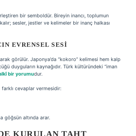
irleştiren bir semboldür. Bireyin inancı, toplumun
lır; sesler, jestler ve kelimeler bir inanç halkası
IN EVRENSEL SESI
larak görülür. Japonya’da “kokoro” kelimesi hem kalp
zcüğü duyguların kaynağıdır. Türk kültüründeki “iman
alkî bir yorumu
dur.
 farklı cevaplar vermesidir:
a göğsün altında arar.
NDE KURULAN TAHT