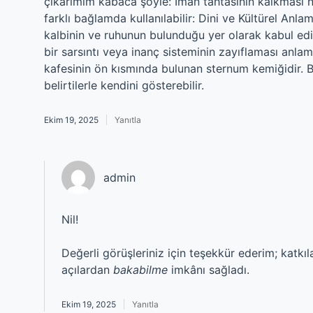
çıkarımım kabaca şöyle: İman tahtasının kalkması ne
farklı bağlamda kullanılabilir: Dini ve Kültürel Anla
kalbinin ve ruhunun bulunduğu yer olarak kabul edil
bir sarsıntı veya inanç sisteminin zayıflaması anlam
kafesinin ön kısmında bulunan sternum kemiğidir. Bu
belirtilerle kendini gösterebilir.
Ekim 19, 2025
Yanıtla
admin
Nil!
Değerli görüşleriniz için teşekkür ederim; katkıl
açılardan
bakabilme
imkânı sağladı.
Ekim 19, 2025
Yanıtla