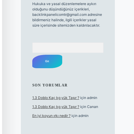
Hukuka ve yasal düzenlemelere aykırı
olduğunu düşündüğünüz içerikleri,
backlinkpanelicomtr@gmail.com
adresine
bildirmeniz halinde, ilgili içerikler yasal
süre içerisinde sitemizden kaldırılacaktır.
Arama
SON YORUMLAR
1.3 Doblo Kaç kg yük Taşır ?
için
admin
1.3 Doblo Kaç kg yük Taşır ?
için
Canan
En iyi koyun ırkı nedir ?
için
admin