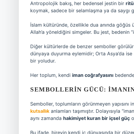
Antropolojik bakış, her bedensel jestin bir
rit
koymak, sadece bir selamlaşma ya da saygı g
İslam kültüründe, özellikle dua anında göğüs
Allah’a yöneldiğini simgeler. Bu jest, bedenin 
Diğer kültürlerde de benzer semboller görülür:
dünyaya duyurma eylemidir; Orta Asya’da ise
bir yoludur.
Her toplum, kendi
iman coğrafyasını
bedende 
SEMBOLLERIN GÜCÜ: İMANI
Semboller, toplumların görünmeyen yapısını in
kutsallık
anlamları taşımıştır. Dolayısıyla “ima
aynı zamanda
hakimiyet kuran bir içsel güç
o
Bu ifade, bireyin kendi iç dünyasında bir dü