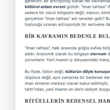
gerektirir. Bir antropolog olarak her kavram
kültürel anlam evreni
gizlidir. “İman tahtası”
sadece bir vücut bölgesini değil, inancın, kiml
gerçekten “iman tahtası” adı nereden gelir? 
topluluğa uzanan antropolojik bir serüvene da
BIR KAVRAMIN BEDENLE BU
“İman tahtası”, halk arasında göğüs kafesi bölg
addır. Anatomik olarak bu bölgeye
sternum
d
yorumlanır. Yani insanın iç dünyasındaki inanç
Bu ifade, tıbbın değil,
kültürün diliyle konuşu
düşünce değil, aynı zamanda bir bedensel dene
iman etmenin merkezi olarak kabul edilmiştir. 
tahtı”ndan, yani insanın en derin aidiyet duyg
RITÜELLERIN BEDENSEL HAR