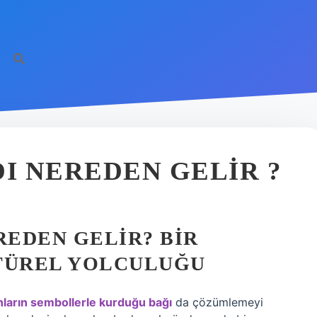
DI NEREDEN GELIR ?
REDEN GELIR? BIR
TÜREL YOLCULUĞU
nların sembollerle kurduğu bağı
da çözümlemeyi