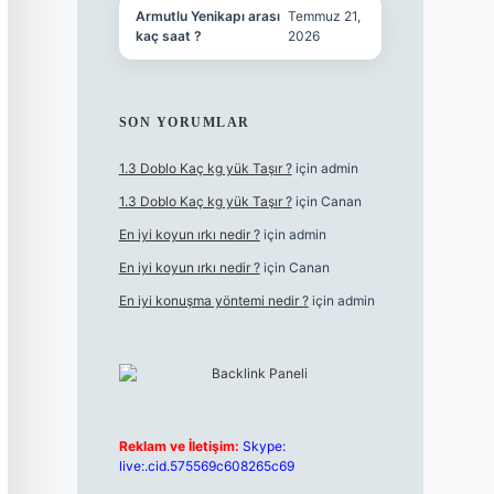
Armutlu Yenikapı arası
Temmuz 21,
kaç saat ?
2026
SON YORUMLAR
1.3 Doblo Kaç kg yük Taşır ?
için
admin
1.3 Doblo Kaç kg yük Taşır ?
için
Canan
En iyi koyun ırkı nedir ?
için
admin
En iyi koyun ırkı nedir ?
için
Canan
En iyi konuşma yöntemi nedir ?
için
admin
Reklam ve İletişim:
Skype:
live:.cid.575569c608265c69