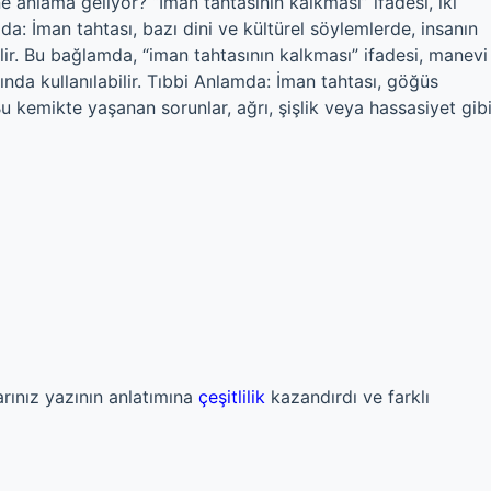
 anlama geliyor? “İman tahtasının kalkması” ifadesi, iki
mda: İman tahtası, bazı dini ve kültürel söylemlerde, insanın
ir. Bu bağlamda, “iman tahtasının kalkması” ifadesi, manevi
ında kullanılabilir. Tıbbi Anlamda: İman tahtası, göğüs
 kemikte yaşanan sorunlar, ağrı, şişlik veya hassasiyet gib
arınız yazının anlatımına
çeşitlilik
kazandırdı ve farklı